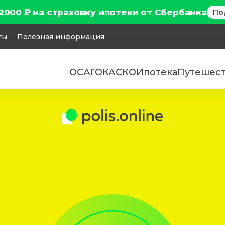
2000 ₽ на страховку ипотеки от Сбербанка
По
ты
Полезная информация
ОСАГО
КАСКО
Ипотека
Путешес