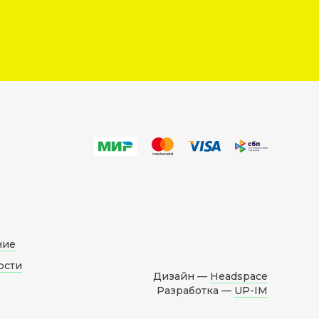
ние
ости
Дизайн —
Headspace
Разработка —
UP-IM