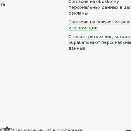
Согласие на обработку
йта
персональных данных в це
рекламы
Согласие на получение рек
информации
Список третьих лиц которы
обрабатывают персональн
данные
Регистрация ПО в Роспатенте: