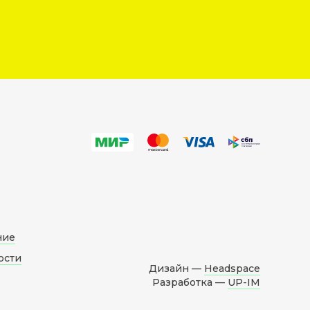
ние
ости
Дизайн —
Headspace
Разработка —
UP-IM