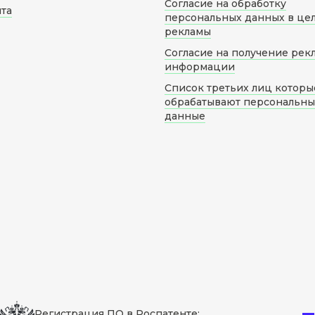
Согласие на обработку
йта
персональных данных в це
рекламы
Согласие на получение рек
информации
Список третьих лиц которы
обрабатывают персональн
данные
Регистрация ПО в Роспатенте: